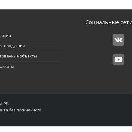
Социальные сет
пании
ог продукции
зованные объекты
фикаты
м РФ.
айта без письменного