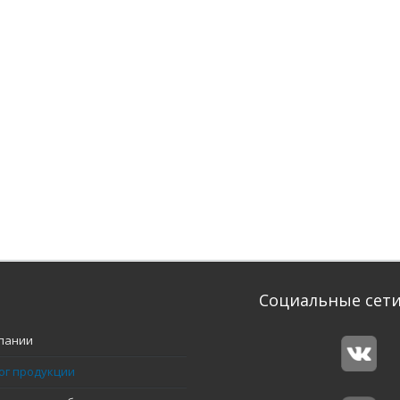
Социальные сет
пании
ог продукции