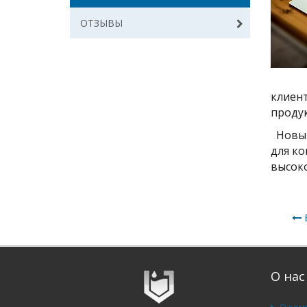
ОТЗЫВЫ
клиен
продук
Новый 
для ко
высок
В
О нас